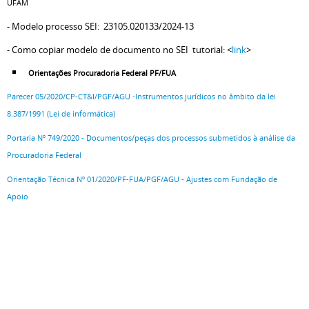
UFAM
- Modelo processo SEI: 23105.020133/2024-13
- Como copiar modelo de documento no SEI tutorial: <
link
>
Orientações Procuradoria Federal PF/FUA
Parecer 05/2020/CP-CT&I/PGF/AGU -Instrumentos jurídicos no âmbito da lei
8.387/1991 (Lei de informática)
Portaria Nº 749/2020 - Documentos/peças dos processos submetidos à análise da
Procuradoria Federal
Orientação Técnica Nº 01/2020/PF-FUA/PGF/AGU - Ajustes com Fundação de
Apoio