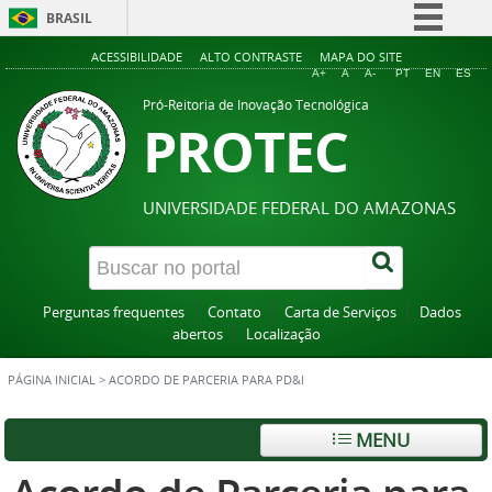
BRASIL
Simplifique!
ACESSIBILIDADE
ALTO CONTRASTE
MAPA DO SITE
A+
A
A-
PT
EN
ES
Comunica BR
Pró-Reitoria de Inovação Tecnológica
PROTEC
Participe
Acesso à informação
Legislação
UNIVERSIDADE FEDERAL DO AMAZONAS
Canais
Perguntas frequentes
Contato
Carta de Serviços
Dados
abertos
Localização
PÁGINA INICIAL
>
ACORDO DE PARCERIA PARA PD&I
MENU