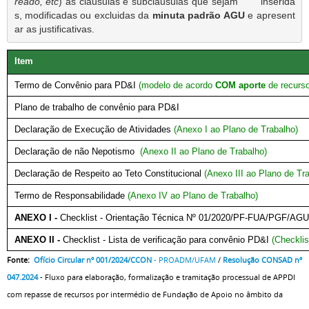
reado, etc
) as cláusulas e subcláusulas que sejam       inserida
s, modificadas ou excluidas da 
minuta padrão AGU
 e apresent
ar as justificativas.
Item
Termo de Convênio para PD&I
(modelo de acordo
COM aporte
de recurs
Plano de trabalho de convênio para PD&I
Declaração de Execução de Atividades
(Anexo I ao Plano de Trabalho)
Declaração de não Nepotismo
(Anexo II ao Plano de Trabalho)
Declaração de Respeito ao Teto Constitucional
(Anexo III ao Plano de Tra
Termo de Responsabilidade
(Anexo IV ao Plano de Trabalho)
ANEXO I -
Checklist - Orientação Técnica Nº 01/2020/PF-FUA/PGF/AGU
ANEXO II -
Checklist - Lista de verificação para convênio PD&I
(Checkl
Fonte:
Ofício Circular nº 001/2024/CCON
- PROADM/UFAM
/
Resolução CONSAD nº
047.2024
- Fluxo para elaboração, formalização e tramitação processual de APPDI
com repasse de recursos por intermédio de Fundação de Apoio no âmbito da