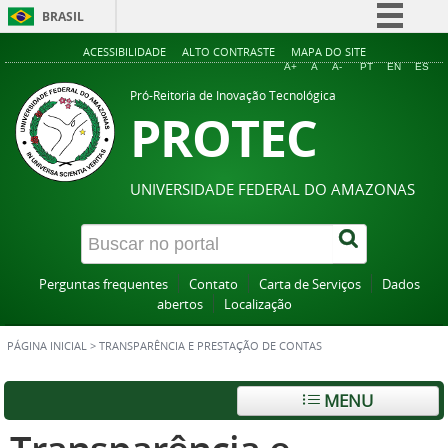
BRASIL
Simplifique!
ACESSIBILIDADE
ALTO CONTRASTE
MAPA DO SITE
A+
A
A-
PT
EN
ES
Comunica BR
Pró-Reitoria de Inovação Tecnológica
PROTEC
Participe
Acesso à informação
Legislação
UNIVERSIDADE FEDERAL DO AMAZONAS
Canais
Perguntas frequentes
Contato
Carta de Serviços
Dados
abertos
Localização
PÁGINA INICIAL
>
TRANSPARÊNCIA E PRESTAÇÃO DE CONTAS
MENU