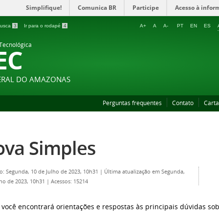
Simplifique!
Comunica BR
Participe
Acesso à infor
 busca
3
Ir para o rodapé
4
A+
A
A-
PT
EN
ES
 Tecnológica
EC
DERAL DO AMAZONAS
Perguntas frequentes
Contato
Carta
ova Simples
o: Segunda, 10 de Julho de 2023, 10h31
|
Última atualização em Segunda,
lho de 2023, 10h31
|
Acessos: 15214
 você encontrará orientações e respostas às principais dúvidas sob