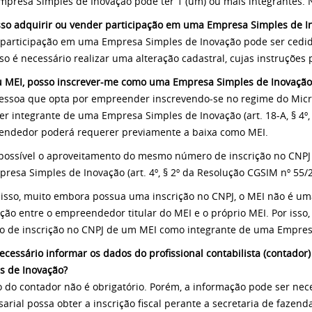
presa Simples de Inovação pode ter 1 (um) ou mais integrantes. 
sso adquirir ou vender participação em uma Empresa Simples de I
 participação em uma Empresa Simples de Inovação pode ser cedida
sso é necessário realizar uma alteração cadastral, cujas instruçõ
u MEI, posso inscrever-me como uma Empresa Simples de Inovaçã
ssoa que opta por empreender inscrevendo-se no regime do Micr
er integrante de uma Empresa Simples de Inovação (art. 18-A, § 4º, I
ndedor poderá requerer previamente a baixa como MEI.
possível o aproveitamento do mesmo número de inscrição no CNP
resa Simples de Inovação (art. 4º, § 2º da Resolução CGSIM nº 55/2
isso, muito embora possua uma inscrição no CNPJ, o MEI não é um
ção entre o empreendedor titular do MEI e o próprio MEI. Por isso,
 de inscrição no CNPJ de um MEI como integrante de uma Empres
necessário informar os dados do profissional contabilista (contad
s de Inovação?
 do contador não é obrigatório. Porém, a informação pode ser neces
arial possa obter a inscrição fiscal perante a secretaria de fazend