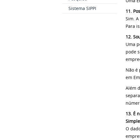
Uma Em
Sistema SIPPI
11. Po
Sim. A
Para i
12. So
Uma pe
pode s
empree
Não é 
em Emp
Além d
separa
número
13. É 
Simple
O dado
empres