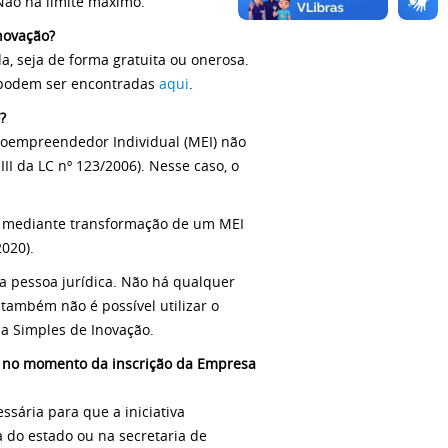
Não há limite máximo.
novação?
, seja de forma gratuita ou onerosa.
es podem ser encontradas
aqui
.
o?
oempreendedor Individual (MEI) não
II da LC nº 123/2006). Nesse caso, o
J mediante transformação de um MEI
020).
a pessoa jurídica. Não há qualquer
 também não é possível utilizar o
a Simples de Inovação.
or) no momento da inscrição da Empresa
sária para que a iniciativa
a do estado ou na secretaria de