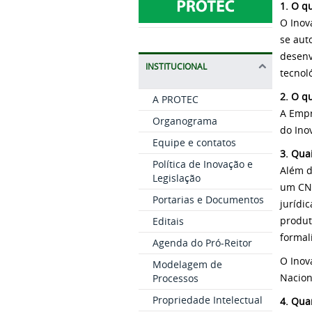
1. O q
O Inov
se aut
desenv
INSTITUCIONAL
tecnol
2. O q
A PROTEC
A Empr
Organograma
do Ino
Equipe e contatos
3. Qua
Política de Inovação e
Além d
Legislação
um CNP
Portarias e Documentos
jurídi
produt
Editais
formal
Agenda do Pró-Reitor
O Inov
Modelagem de
Nacion
Processos
Propriedade Intelectual
4. Qua