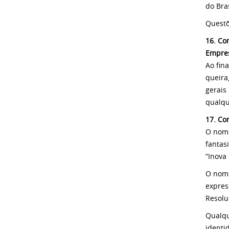
do Bra
Questõ
16. Co
Empres
Ao fin
queira
gerais 
qualqu
17. Co
O nome
fantas
“Inova 
O nome
expres
Resolu
Qualqu
identi