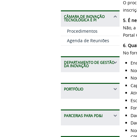
O proc
inscri
CÂMARA DE INOVAÇÃO
5. É n
TECNOLÓGICA E PI
Não, a
Procedimentos
Portal
Agenda de Reuniões
6. Qua
No for
En
DEPARTAMENTO DE GESTÃO
DA INOVAÇÃO
No
Nom
Cap
PORTFÓLIO
At
Es
Fo
Da
PARCERIAS PARA PD&I
Dad
No
CPF