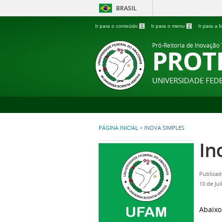
BRASIL
Ir para o conteúdo
1
Ir para o menu
2
Ir para a
Pró-Reitoria de Inovação
PROT
UNIVERSIDADE FE
PÁGINA INICIAL
>
INOVA SIMPLES
In
Publicad
10 de Ju
Abaixo