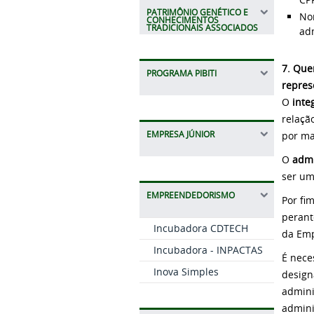
PATRIMÔNIO GENÉTICO E
No
CONHECIMENTOS
TRADICIONAIS ASSOCIADOS
adm
7. Que
PROGRAMA PIBITI
repres
O
inte
relaçã
EMPRESA JÚNIOR
por ma
O
admi
ser um
EMPREENDEDORISMO
Por fi
perant
Incubadora CDTECH
da Emp
Incubadora - INPACTAS
É nece
Inova Simples
design
admini
admini