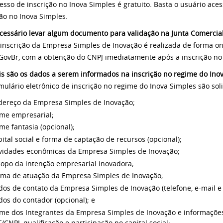
esso de inscrição no Inova Simples é gratuito. Basta o usuário ace
ção no Inova Simples.
ecessário levar algum documento para validação na Junta Comercial
 inscrição da Empresa Simples de Inovação é realizada de forma onl
 GovBr, com a obtenção do CNPJ imediatamente após a inscrição no
is são os dados a serem informados na inscrição no regime do Ino
mulário eletrônico de inscrição no regime do Inova Simples são sol
dereço da Empresa Simples de Inovação;
me empresarial;
e fantasia (opcional);
ital social e forma de captação de recursos (opcional);
ividades econômicas da Empresa Simples de Inovação;
copo da intenção empresarial inovadora;
rma de atuação da Empresa Simples de Inovação;
dos de contato da Empresa Simples de Inovação (telefone, e-mail 
os do contador (opcional); e
me dos Integrantes da Empresa Simples de Inovação e informações 
/CNPJ, qualificação e participação no capital social;