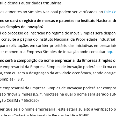
sil e demais autoridades tributárias.
es atinentes ao Simples Nacional podem ser verificadas no
Fale C
mo se dará o registro de marcas e patentes no Instituto Nacional d
as Simples de Inovação?
al do processo de inscrição no regime do Inova Simples será disponi
, consulte a página do Instituto Nacional da Propriedade Industrial
para solicitações em caráter prioritário das iniciativas empresariai
er momento, a Empresa Simples de Inovação pode consultar
aqui
mo será a composição do nome empresarial da Empresa Simples d
 empresarial da Empresa Simples de Inovação poderá ser firma
ia, com ou sem a designação da atividade econômica, sendo obrigat
Simples (I.S.)”.
 empresarial da Empresa Simples de Inovação poderá ser compos
são “Inova Simples (I.S.)”, hipótese na qual o nome será gerado aut
ção CGSIM nº 55/2020).
er que seja o nome empresarial, este estará sujeito à verificação p
dade no Cadastro Nacional de Pessoa Jurídica (CNPJ).