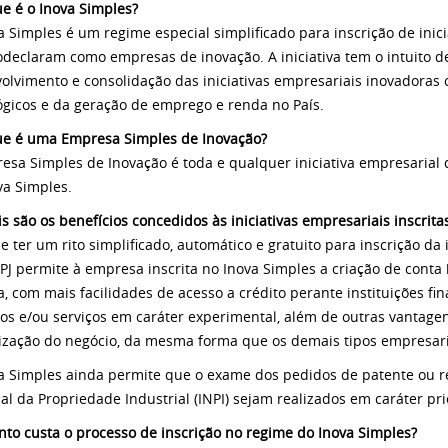
ue é o Inova Simples?
a Simples é um regime especial simplificado para inscrição de inic
odeclaram como empresas de inovação. A iniciativa tem o intuito de
olvimento e consolidação das iniciativas empresariais inovadoras
ógicos e da geração de emprego e renda no País.
ue é uma Empresa Simples de Inovação?
esa Simples de Inovação é toda e qualquer iniciativa empresarial 
va Simples.
is são os benefícios concedidos às iniciativas empresariais inscrit
e ter um rito simplificado, automático e gratuito para inscrição da 
J permite à empresa inscrita no Inova Simples a criação de cont
ca, com mais facilidades de acesso a crédito perante instituições fi
os e/ou serviços em caráter experimental, além de outras vantage
ização do negócio, da mesma forma que os demais tipos empresari
a Simples ainda permite que o exame dos pedidos de patente ou re
al da Propriedade Industrial (INPI) sejam realizados em caráter pri
nto custa o processo de inscrição no regime do Inova Simples?