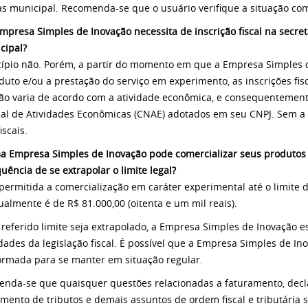
as municipal. Recomenda-se que o usuário verifique a situação com
Empresa Simples de Inovação necessita de inscrição fiscal na secre
cipal?
cípio não. Porém, a partir do momento em que a Empresa Simples d
duto e/ou a prestação do serviço em experimento, as inscrições fisc
ção varia de acordo com a atividade econômica, e consequentement
al de Atividades Econômicas (CNAE) adotados em seu CNPJ. Sem a i
iscais.
a Empresa Simples de Inovação pode comercializar seus produtos e
uência de se extrapolar o limite legal?
 permitida a comercialização em caráter experimental até o limite d
ualmente é de R$ 81.000,00 (oitenta e um mil reais).
 referido limite seja extrapolado, a Empresa Simples de Inovação es
dades da legislação fiscal. É possível que a Empresa Simples de In
ormada para se manter em situação regular.
nda-se que quaisquer questões relacionadas a faturamento, decla
imento de tributos e demais assuntos de ordem fiscal e tributária 