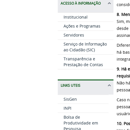
ACESSO À INFORMAÇÃO
consid
8. Men
Institucional
Sim, m
Ações e Programas
desde 
Servidores
assina
Serviço de Informação
Difere
ao Cidadão (SIC)
há bas
Transparência e
integr
Prestação de Contas
9. Há 
requisi
Não há
LINKS UTEIS
pessoa
SisGen
Caso n
pessoas
INPI
usuári
Bolsa de
Produtividade em
10. Po
Pesquisa