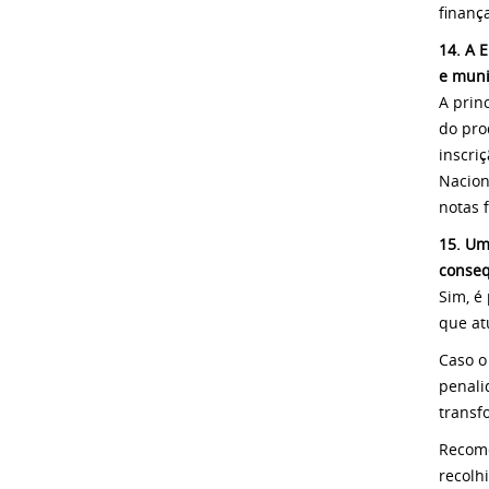
finanç
14. A 
e muni
A prin
do pro
inscri
Nacion
notas f
15. Um
conseq
Sim, é
que at
Caso o
penali
transf
Recome
recolh