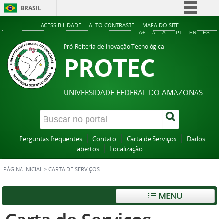
BRASIL
Simplifique!
ACESSIBILIDADE
ALTO CONTRASTE
MAPA DO SITE
A+
A
A-
PT
EN
ES
Comunica BR
Pró-Reitoria de Inovação Tecnológica
PROTEC
Participe
Acesso à informação
Legislação
UNIVERSIDADE FEDERAL DO AMAZONAS
Canais
Perguntas frequentes
Contato
Carta de Serviços
Dados
abertos
Localização
PÁGINA INICIAL
>
CARTA DE SERVIÇOS
MENU