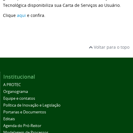
Tecnológica disponibiliza sua Carta de Serviços ao Usuário.
Clique
aqui
e confira.
Voltar para o topo
Institucional
A PROTEC
Organograma
Equipe e contatos
Política de Inovação e Legislação
Portarias e Documentos
Editais
Agenda do Pró-Reitor
Modelagem de Processos