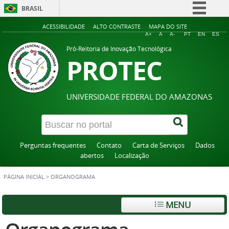
BRASIL
Simplifique!
ACESSIBILIDADE
ALTO CONTRASTE
MAPA DO SITE
A+
A
A-
PT
EN
ES
Comunica BR
Pró-Reitoria de Inovação Tecnológica
PROTEC
Participe
Acesso à informação
Legislação
UNIVERSIDADE FEDERAL DO AMAZONAS
Canais
Perguntas frequentes
Contato
Carta de Serviços
Dados
abertos
Localização
PÁGINA INICIAL
>
ORGANOGRAMA
MENU