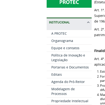
(Estat
Art. 1
Superi
de 196
INSTITUCIONAL
Art. 2
A PROTEC
patrim
Organograma
Equipe e contatos
Finali
Política de Inovação e
Art. 4
Legislação
aplica
Portarias e Documentos
Est
Editais
For
par
Agenda do Pró-Reitor
Pro
Modelagem de
dif
Processos
Man
dív
Propriedade Intelectual
uni