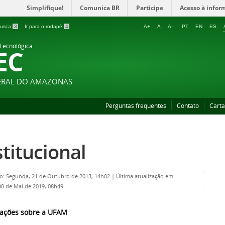
Simplifique!
Comunica BR
Participe
Acesso à infor
 busca
3
Ir para o rodapé
4
A+
A
A-
PT
EN
ES
 Tecnológica
EC
DERAL DO AMAZONAS
Perguntas frequentes
Contato
Carta
stitucional
o: Segunda, 21 de Outubro de 2013, 14h02
|
Última atualização em
30 de Mai de 2019, 08h49
ações sobre a UFAM