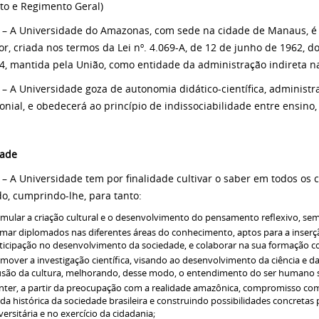
uto e Regimento Geral)
º. – A Universidade do Amazonas, com sede na cidade de Manaus, é 
or, criada nos termos da Lei nº. 4.069-A, de 12 de junho de 1962, d
4, mantida pela União, como entidade da administração indireta na
º. – A Universidade goza de autonomia didático-científica, administra
onial, e obedecerá ao princípio de indissociabilidade entre ensino,
dade
º. – A Universidade tem por finalidade cultivar o saber em todos 
do, cumprindo-lhe, para tanto:
imular a criação cultural e o desenvolvimento do pensamento reflexivo, se
mar diplomados nas diferentes áreas do conhecimento, aptos para a inserçã
ticipação no desenvolvimento da sociedade, e colaborar na sua formação c
mover a investigação científica, visando ao desenvolvimento da ciência e da
usão da cultura, melhorando, desse modo, o entendimento do ser humano 
ter, a partir da preocupação com a realidade amazônica, compromisso co
ida histórica da sociedade brasileira e construindo possibilidades concretas
versitária e no exercício da cidadania;