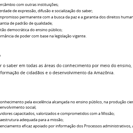
ercâmbio com outras instituições;
erdade de expressão, difusão e socialização do saber;
promisso permanente com a busca da paz e a garantia dos direitos human
antia de padrão de qualidade;
tão democrática do ensino público;
ernância de poder com base na legislação vigente.
o
ar o saber em todas as áreas do conhecimento por meio do ensino,
 formação de cidadãos e o desenvolvimento da Amazônia.
onhecimento pela excelência alcançada no ensino público, na produção cient
envolvimento social;
vidores capacitados, valorizados e comprometidos com a Missão;
raestrutura adequada para a missão;
enciamento eficaz apoiado por informação dos Processos administrativos, 