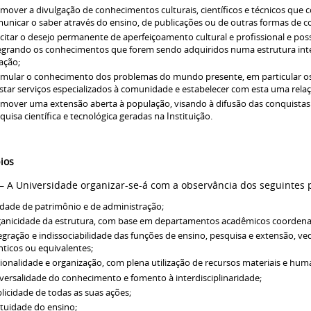
mover a divulgação de conhecimentos culturais, científicos e técnicos qu
unicar o saber através do ensino, de publicações ou de outras formas de 
citar o desejo permanente de aperfeiçoamento cultural e profissional e poss
egrando os conhecimentos que forem sendo adquiridos numa estrutura inte
ação;
imular o conhecimento dos problemas do mundo presente, em particular os 
star serviços especializados à comunidade e estabelecer com esta uma relaç
mover uma extensão aberta à população, visando à difusão das conquistas e
quisa científica e tecnológica geradas na Instituição.
pios
º – A Universidade organizar-se-á com a observância dos seguintes p
dade de patrimônio e de administração;
anicidade da estrutura, com base em departamentos acadêmicos coordena
egração e indissociabilidade das funções de ensino, pesquisa e extensão, ve
nticos ou equivalentes;
ionalidade e organização, com plena utilização de recursos materiais e hum
versalidade do conhecimento e fomento à interdisciplinaridade;
licidade de todas as suas ações;
tuidade do ensino;