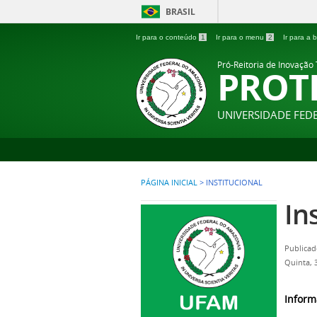
BRASIL
Ir para o conteúdo
1
Ir para o menu
2
Ir para a
Pró-Reitoria de Inovação
PROT
UNIVERSIDADE FE
PÁGINA INICIAL
>
INSTITUCIONAL
In
Publicad
Quinta, 
Inform