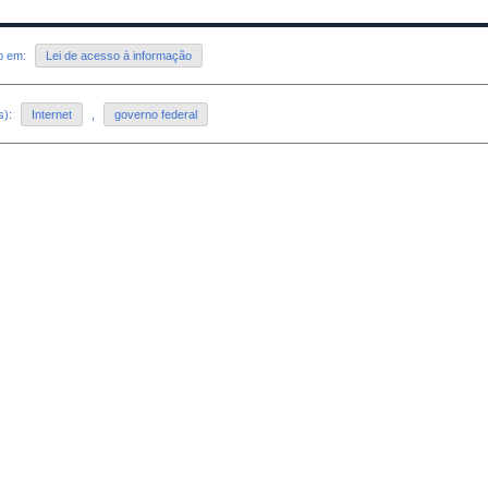
do em:
Lei de acesso à informação
s):
Internet
,
governo federal