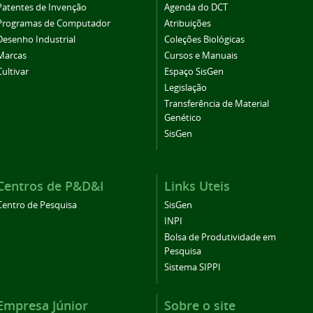
Patentes de Invenção
Agenda do DCT
Programas de Computador
Atribuições
Desenho Industrial
Coleções Biológicas
Marcas
Cursos e Manuais
Cultivar
Espaço SisGen
Legislação
Transferência de Material
Genético
SisGen
Centros de P&D&I
Links Uteis
Centro de Pesquisa
SisGen
INPI
Bolsa de Produtividade em
Pesquisa
Sistema SIPPI
Empresa Júnior
Sobre o site