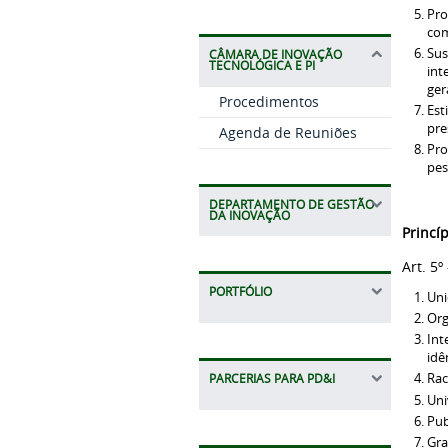
Pro
com
Sus
CÂMARA DE INOVAÇÃO
TECNOLÓGICA E PI
int
ger
Procedimentos
Est
pre
Agenda de Reuniões
Pro
pes
DEPARTAMENTO DE GESTÃO
DA INOVAÇÃO
Princí
Art. 5
PORTFÓLIO
Uni
Org
Int
idê
Rac
PARCERIAS PARA PD&I
Uni
Pub
Gra