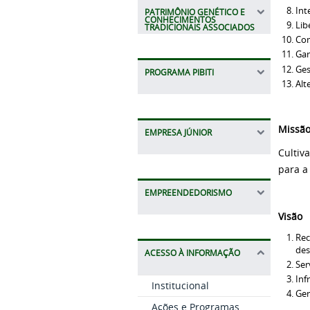
Int
PATRIMÔNIO GENÉTICO E
CONHECIMENTOS
Lib
TRADICIONAIS ASSOCIADOS
Com
Gar
Ges
PROGRAMA PIBITI
Alt
Missã
EMPRESA JÚNIOR
Cultiv
para a
EMPREENDEDORISMO
Visão
Rec
des
ACESSO À INFORMAÇÃO
Ser
Inf
Institucional
Ger
Ações e Programas