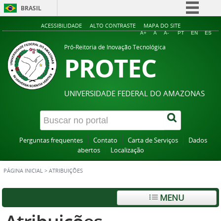
BRASIL
Simplifique!
ACESSIBILIDADE
ALTO CONTRASTE
MAPA DO SITE
A+
A
A-
PT
EN
ES
Comunica BR
Pró-Reitoria de Inovação Tecnológica
PROTEC
Participe
Acesso à informação
Legislação
UNIVERSIDADE FEDERAL DO AMAZONAS
Canais
Perguntas frequentes
Contato
Carta de Serviços
Dados
abertos
Localização
PÁGINA INICIAL
>
ATRIBUIÇÕES
MENU