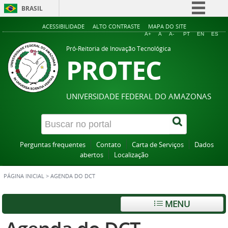
BRASIL
Simplifique!
ACESSIBILIDADE
ALTO CONTRASTE
MAPA DO SITE
A+
A
A-
PT
EN
ES
Comunica BR
Pró-Reitoria de Inovação Tecnológica
PROTEC
Participe
Acesso à informação
Legislação
UNIVERSIDADE FEDERAL DO AMAZONAS
Canais
Perguntas frequentes
Contato
Carta de Serviços
Dados
abertos
Localização
PÁGINA INICIAL
>
AGENDA DO DCT
MENU