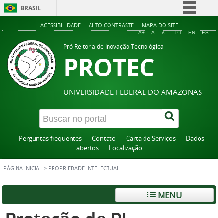
BRASIL
Simplifique!
ACESSIBILIDADE
ALTO CONTRASTE
MAPA DO SITE
A+
A
A-
PT
EN
ES
Comunica BR
Pró-Reitoria de Inovação Tecnológica
PROTEC
Participe
Acesso à informação
Legislação
UNIVERSIDADE FEDERAL DO AMAZONAS
Canais
Perguntas frequentes
Contato
Carta de Serviços
Dados
abertos
Localização
PÁGINA INICIAL
>
PROPRIEDADE INTELECTUAL
MENU