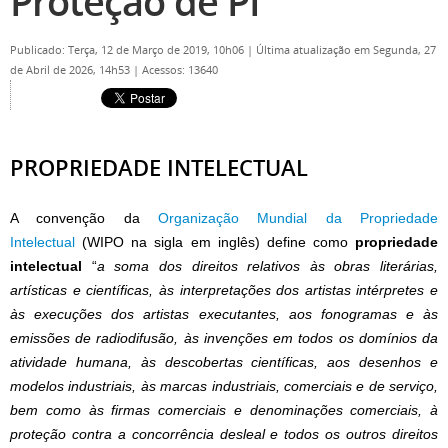
Proteção de PI
Publicado: Terça, 12 de Março de 2019, 10h06
|
Última atualização em Segunda, 27
de Abril de 2026, 14h53
|
Acessos: 13640
PROPRIEDADE INTELECTUAL
A convenção da
Organização Mundial da Propriedade
Intelectual
(WIPO na sigla em inglês) define como
propriedade
intelectual
“
a soma dos direitos relativos às obras literárias,
artísticas e científicas, às interpretações dos artistas intérpretes e
às execuções dos artistas executantes, aos fonogramas e às
emissões de radiodifusão, às invenções em todos os domínios da
atividade humana, às descobertas científicas, aos desenhos e
modelos industriais, às marcas industriais, comerciais e de serviço,
bem como às firmas comerciais e denominações comerciais, à
proteção contra a concorrência desleal e todos os outros direitos