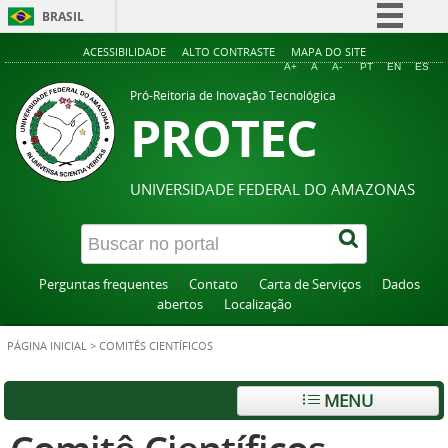
BRASIL
Simplifique!
ACESSIBILIDADE
ALTO CONTRASTE
MAPA DO SITE
A+
A
A-
PT
EN
ES
Comunica BR
Pró-Reitoria de Inovação Tecnológica
PROTEC
Participe
Acesso à informação
Legislação
UNIVERSIDADE FEDERAL DO AMAZONAS
Canais
Perguntas frequentes
Contato
Carta de Serviços
Dados
abertos
Localização
PÁGINA INICIAL
>
COMITÊS CIENTÍFICOS
MENU