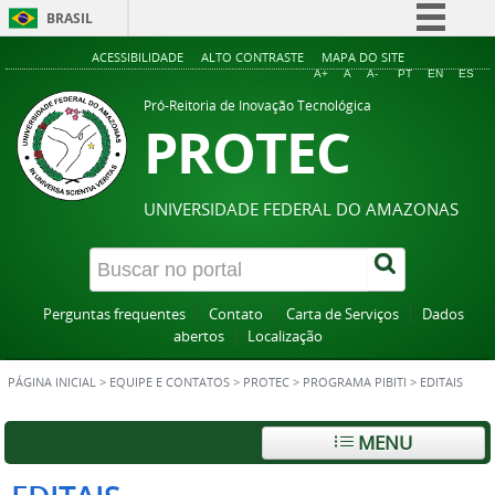
BRASIL
Simplifique!
ACESSIBILIDADE
ALTO CONTRASTE
MAPA DO SITE
A+
A
A-
PT
EN
ES
Comunica BR
Pró-Reitoria de Inovação Tecnológica
PROTEC
Participe
Acesso à informação
Legislação
UNIVERSIDADE FEDERAL DO AMAZONAS
Canais
Perguntas frequentes
Contato
Carta de Serviços
Dados
abertos
Localização
PÁGINA INICIAL
>
EQUIPE E CONTATOS
>
PROTEC
>
PROGRAMA PIBITI
>
EDITAIS
MENU