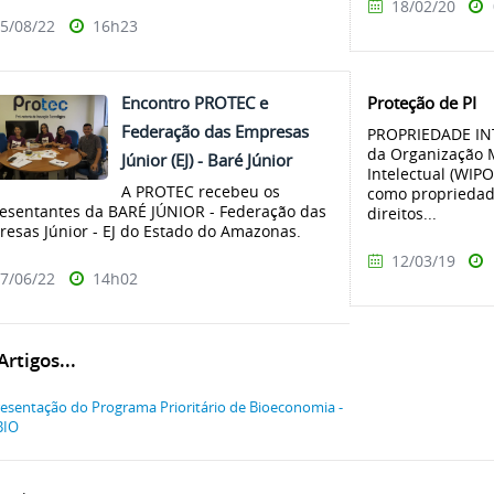
18/02/20
5/08/22
16h23
Encontro PROTEC e
Proteção de PI
Federação das Empresas
PROPRIEDADE IN
da Organização 
Júnior (EJ) - Baré Júnior
Intelectual (WIPO
A PROTEC recebeu os
como propriedade
esentantes da BARÉ JÚNIOR - Federação das
direitos...
esas Júnior - EJ do Estado do Amazonas.
12/03/19
7/06/22
14h02
rtigos...
esentação do Programa Prioritário de Bioeconomia -
BIO