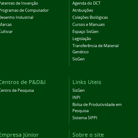
Patentes de Invenção
Agenda do DCT
Programas de Computador
Atribuições
Desenho Industrial
Coleções Biológicas
Marcas
Cursos e Manuais
Cultivar
Espaço SisGen
Legislação
Transferência de Material
Genético
SisGen
Centros de P&D&I
Links Uteis
Centro de Pesquisa
SisGen
INPI
Bolsa de Produtividade em
Pesquisa
Sistema SIPPI
Empresa Júnior
Sobre o site