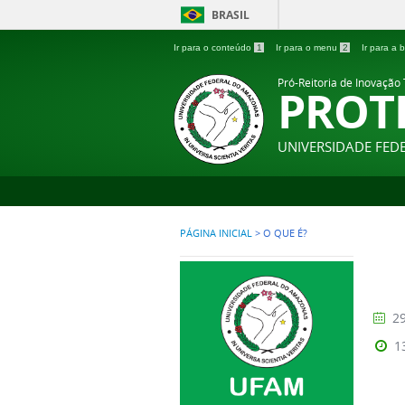
BRASIL
Ir para o conteúdo
1
Ir para o menu
2
Ir para a
Pró-Reitoria de Inovação
PROT
UNIVERSIDADE FE
PÁGINA INICIAL
>
O QUE É?
29
1