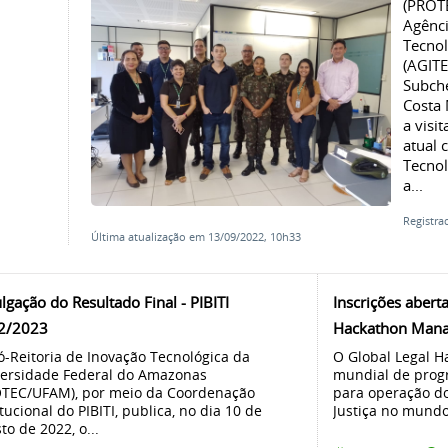
(PROTE
Agênci
Tecnol
(AGITE
Subche
Costa 
a visi
atual 
Tecnol
a...
Registr
Última atualização em 13/09/2022, 10h33
lgação do Resultado Final - PIBITI
Inscrições abert
2/2023
Hackathon Man
ó-Reitoria de Inovação Tecnológica da
O Global Legal 
ersidade Federal do Amazonas
mundial de prog
TEC/UFAM), por meio da Coordenação
para operação do
itucional do PIBITI, publica, no dia 10 de
Justiça no mundo.
to de 2022, o...