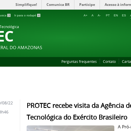
Simplifique!
Comunica BR
Participe
Acesso à infor
 busca
3
Ir para o rodapé
4
A+
A
A-
PT
EN
ES
 Tecnológica
EC
DERAL DO AMAZONAS
Perguntas frequentes
Contato
Carta
/08/22
PROTEC recebe visita da Agência d
3h46
Tecnológica do Exército Brasileiro
A Pró-