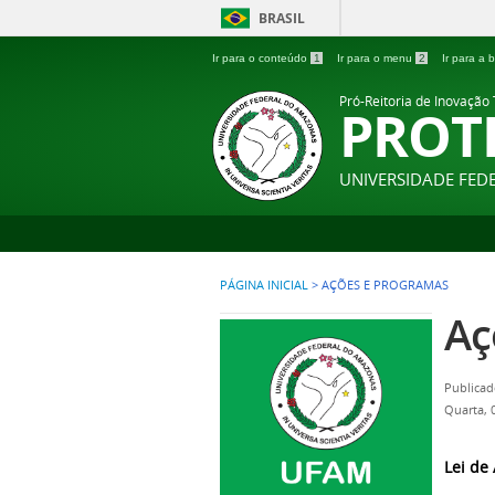
BRASIL
Ir para o conteúdo
1
Ir para o menu
2
Ir para a
Pró-Reitoria de Inovação
PROT
UNIVERSIDADE FE
PÁGINA INICIAL
>
AÇÕES E PROGRAMAS
Aç
Publicad
Quarta, 
Lei de