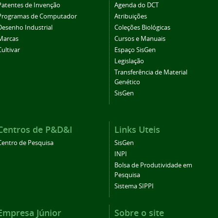
Patentes de Invenção
Agenda do DCT
Programas de Computador
Atribuições
Desenho Industrial
Coleções Biológicas
Marcas
Cursos e Manuais
Cultivar
Espaço SisGen
Legislação
Transferência de Material
Genético
SisGen
Centros de P&D&I
Links Uteis
Centro de Pesquisa
SisGen
INPI
Bolsa de Produtividade em
Pesquisa
Sistema SIPPI
Empresa Júnior
Sobre o site