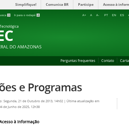
Simplifique!
Comunica BR
Participe
Acesso à infor
 busca
3
Ir para o rodapé
4
A+
A
A-
PT
EN
ES
 Tecnológica
EC
DERAL DO AMAZONAS
Perguntas frequentes
Contato
Carta
ões e Programas
o: Segunda, 21 de Outubro de 2013, 14h02
|
Última atualização em
04 de Junho de 2025, 12h38
 Acesso à Informação