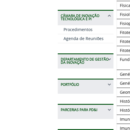
Físi
Fisio
CÂMARA DE INOVAÇÃO
TECNOLÓGICA E PI
Fisio
Procedimentos
Fitot
Agenda de Reuniões
Fitot
Fitot
Fund
DEPARTAMENTO DE GESTÃO
DA INOVAÇÃO
Gené
Gené
PORTFÓLIO
Geome
Histó
Histó
PARCERIAS PARA PD&I
Imun
Imun