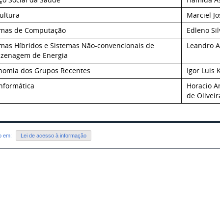
cultura
Marciel Jo
emas de Computação
Edleno Si
emas Híbridos e Sistemas Não-convencionais de
Leandro A
zenagem de Energia
nomia dos Grupos Recentes
Igor Luis 
nformática
Horacio A
de Oliveir
do em:
Lei de acesso à informação