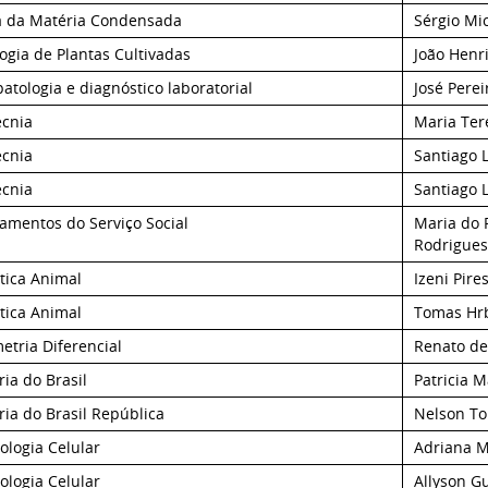
ca da Matéria Condensada
Sérgio Mi
logia de Plantas Cultivadas
João Henr
patologia e diagnóstico laboratorial
José Pere
ecnia
Maria Ter
ecnia
Santiago 
ecnia
Santiago 
amentos do Serviço Social
Maria do 
Rodrigues
tica Animal
Izeni Pire
tica Animal
Tomas Hr
tria Diferencial
Renato de
ria do Brasil
Patricia M
ria do Brasil República
Nelson To
ologia Celular
Adriana M
ologia Celular
Allyson G