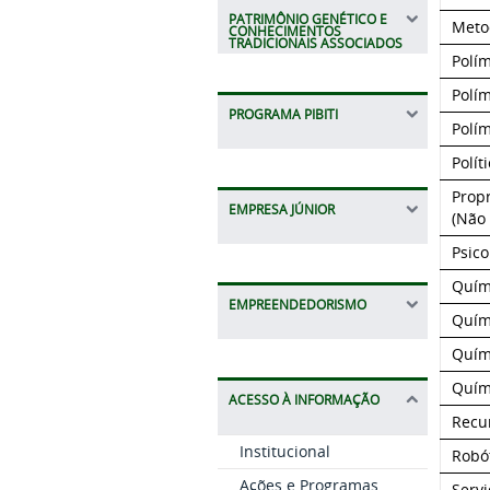
PATRIMÔNIO GENÉTICO E
Meto
CONHECIMENTOS
TRADICIONAIS ASSOCIADOS
Polím
Polím
PROGRAMA PIBITI
Polím
Polít
Prop
EMPRESA JÚNIOR
(Não 
Psico
Quím
EMPREENDEDORISMO
Quím
Quím
Quím
ACESSO À INFORMAÇÃO
Recu
Institucional
Robó
Ações e Programas
Servi