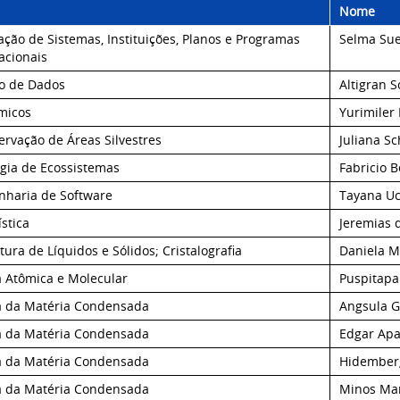
Nome
ação de Sistemas, Instituições, Planos e Programas
Selma Sue
acionais
o de Dados
Altigran S
micos
Yurimiler 
rvação de Áreas Silvestres
Juliana Sc
ogia de Ecossistemas
Fabricio 
nharia de Software
Tayana U
ística
Jeremias d
tura de Líquidos e Sólidos; Cristalografia
Daniela M
a Atômica e Molecular
Puspitapa
ca da Matéria Condensada
Angsula 
ca da Matéria Condensada
Edgar Apa
ca da Matéria Condensada
Hidemberg
ca da Matéria Condensada
Minos Mar