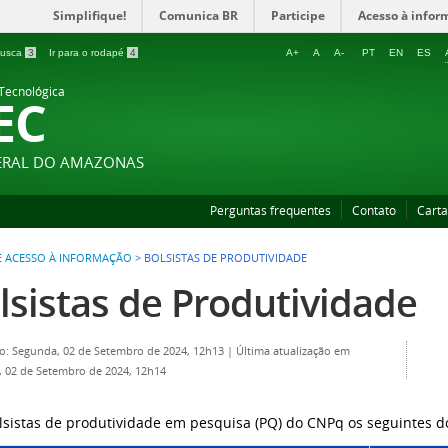
Simplifique!
Comunica BR
Participe
Acesso à infor
 busca
3
Ir para o rodapé
4
A+
A
A-
PT
EN
ES
 Tecnológica
EC
DERAL DO AMAZONAS
Perguntas frequentes
Contato
Carta
DE ACESSO À INFORMAÇÃO
>
BOLSISTAS DE PRODUTIVIDADE
lsistas de Produtividade
o: Segunda, 02 de Setembro de 2024, 12h13
|
Última atualização em
 02 de Setembro de 2024, 12h14
lsistas de produtividade em pesquisa (PQ) do CNPq os seguintes 