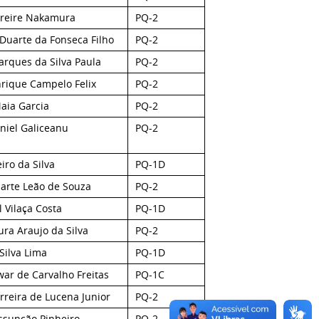
Freire Nakamura
PQ-2
Duarte da Fonseca Filho
PQ-2
rques da Silva Paula
PQ-2
rique Campelo Felix
PQ-2
aia Garcia
PQ-2
niel Galiceanu
PQ-2
eiro da Silva
PQ-1D
arte Leão de Souza
PQ-2
Vilaça Costa
PQ-1D
ura Araujo da Silva
PQ-2
ilva Lima
PQ-1D
war de Carvalho Freitas
PQ-1C
rreira de Lucena Junior
PQ-2
sunção Pinheiro
PQ-2