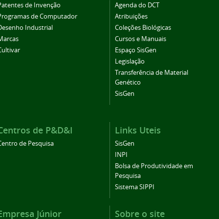
Patentes de Invenção
Agenda do DCT
Programas de Computador
Atribuições
Desenho Industrial
Coleções Biológicas
Marcas
Cursos e Manuais
Cultivar
Espaço SisGen
Legislação
Transferência de Material
Genético
SisGen
Centros de P&D&I
Links Uteis
Centro de Pesquisa
SisGen
INPI
Bolsa de Produtividade em
Pesquisa
Sistema SIPPI
Empresa Júnior
Sobre o site