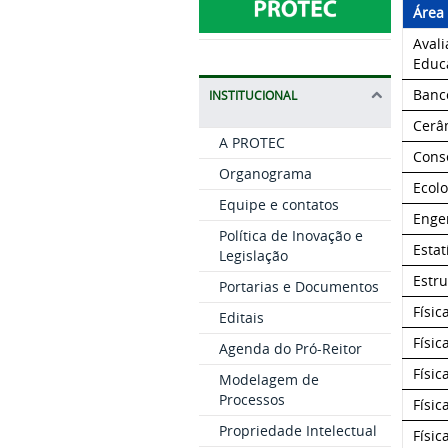
Área
Avali
Educ
Banc
INSTITUCIONAL
Cerâ
A PROTEC
Conse
Organograma
Ecol
Equipe e contatos
Enge
Política de Inovação e
Estat
Legislação
Estru
Portarias e Documentos
Físic
Editais
Físi
Agenda do Pró-Reitor
Físi
Modelagem de
Processos
Físi
Propriedade Intelectual
Físi