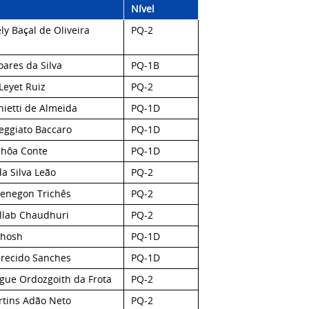
Nível
ly Baçal de Oliveira
PQ-2
oares da Silva
PQ-1B
Leyet Ruiz
PQ-2
hietti de Almeida
PQ-1D
Beggiato Baccaro
PQ-1D
chôa Conte
PQ-1D
a Silva Leão
PQ-2
enegon Trichês
PQ-2
llab Chaudhuri
PQ-2
Ghosh
PQ-1D
recido Sanches
PQ-1D
ue Ordozgoith da Frota
PQ-2
tins Adão Neto
PQ-2