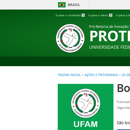
BRASIL
Ir para o conteúdo
1
Ir para o menu
2
Ir para a
Pró-Reitoria de Inovação
PROT
UNIVERSIDADE FE
PÁGINA INICIAL
>
AÇÕES E PROGRAMAS
>
LEI 
Bo
Publicad
Segunda,
São bo