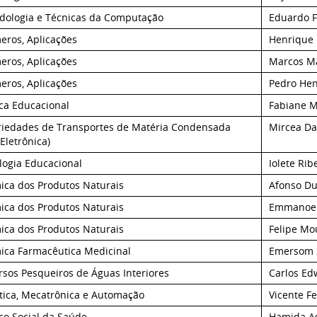
dologia e Técnicas da Computação
Eduardo 
eros, Aplicações
Henrique 
eros, Aplicações
Marcos Ma
eros, Aplicações
Pedro Hen
ica Educacional
Fabiane M
riedades de Transportes de Matéria Condensada
Mircea Da
Eletrônica)
logia Educacional
Iolete Rib
ica dos Produtos Naturais
Afonso Du
ica dos Produtos Naturais
Emmanoel 
ica dos Produtos Naturais
Felipe Mo
ica Farmacêutica Medicinal
Emersom S
rsos Pesqueiros de Águas Interiores
Carlos Ed
tica, Mecatrônica e Automação
Vicente Fe
ço Social da Saúde
Hamida As