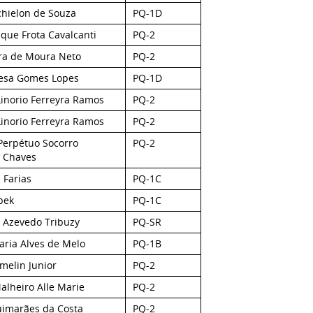
chielon de Souza
PQ-1D
ique Frota Cavalcanti
PQ-2
ira de Moura Neto
PQ-2
esa Gomes Lopes
PQ-1D
Linorio Ferreyra Ramos
PQ-2
Linorio Ferreyra Ramos
PQ-2
Perpétuo Socorro
PQ-2
 Chaves
s Farias
PQ-1C
bek
PQ-1C
 Azevedo Tribuzy
PQ-SR
aria Alves de Melo
PQ-1B
melin Junior
PQ-2
alheiro Alle Marie
PQ-2
uimarães da Costa
PQ-2