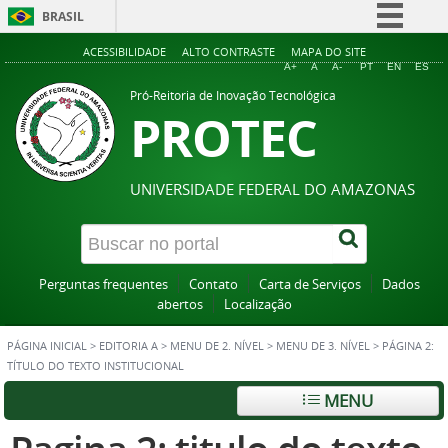
BRASIL
Simplifique!
ACESSIBILIDADE
ALTO CONTRASTE
MAPA DO SITE
A+
A
A-
PT
EN
ES
Comunica BR
Pró-Reitoria de Inovação Tecnológica
PROTEC
Participe
Acesso à informação
Legislação
UNIVERSIDADE FEDERAL DO AMAZONAS
Canais
Perguntas frequentes
Contato
Carta de Serviços
Dados
abertos
Localização
PÁGINA INICIAL
>
EDITORIA A
>
MENU DE 2. NÍVEL
>
MENU DE 3. NÍVEL
>
PÁGINA 2:
TÍTULO DO TEXTO INSTITUCIONAL
MENU