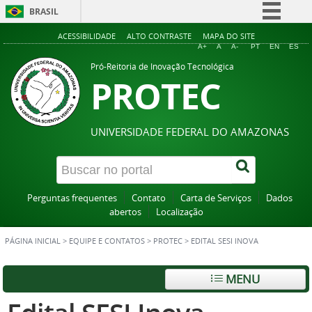
BRASIL
Simplifique!
ACESSIBILIDADE
ALTO CONTRASTE
MAPA DO SITE
A+
A
A-
PT
EN
ES
Comunica BR
Pró-Reitoria de Inovação Tecnológica
PROTEC
Participe
Acesso à informação
Legislação
UNIVERSIDADE FEDERAL DO AMAZONAS
Canais
Perguntas frequentes
Contato
Carta de Serviços
Dados
abertos
Localização
PÁGINA INICIAL
>
EQUIPE E CONTATOS
>
PROTEC
>
EDITAL SESI INOVA
MENU