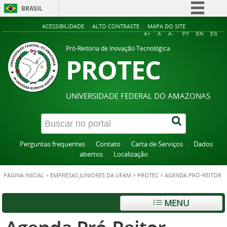
BRASIL
Simplifique!
ACESSIBILIDADE
ALTO CONTRASTE
MAPA DO SITE
A+
A
A-
PT
EN
ES
Comunica BR
Pró-Reitoria de Inovação Tecnológica
PROTEC
Participe
Acesso à informação
Legislação
UNIVERSIDADE FEDERAL DO AMAZONAS
Canais
Perguntas frequentes
Contato
Carta de Serviços
Dados
abertos
Localização
PÁGINA INICIAL
>
EMPRESAS JUNIORES DA UFAM
>
PROTEC
>
AGENDA PRÓ-REITOR
MENU