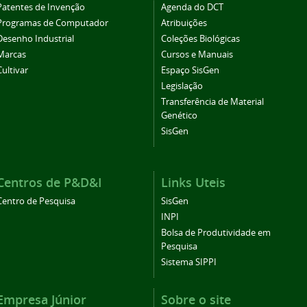
Patentes de Invenção
Agenda do DCT
Programas de Computador
Atribuições
Desenho Industrial
Coleções Biológicas
Marcas
Cursos e Manuais
Cultivar
Espaço SisGen
Legislação
Transferência de Material
Genético
SisGen
Centros de P&D&I
Links Uteis
Centro de Pesquisa
SisGen
INPI
Bolsa de Produtividade em
Pesquisa
Sistema SIPPI
Empresa Júnior
Sobre o site