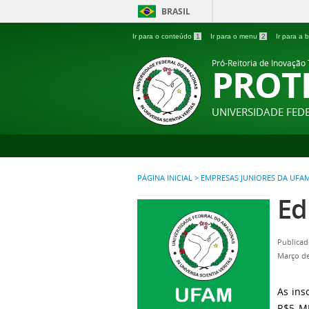
BRASIL
Ir para o conteúdo
1
Ir para o menu
2
Ir para a
Pró-Reitoria de Inovação
PROT
UNIVERSIDADE FE
PÁGINA INICIAL
>
EMPRESAS JUNIORES DA UFA
Ed
Publicad
Março de
As ins
R$5 MI