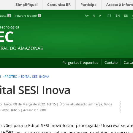
Simplifique!
Comunica BR
Participe
Acesso à infor
 busca
3
Ir para o rodapé
4
A+
A
A-
PT
EN
ES
 Tecnológica
EC
DERAL DO AMAZONAS
Perguntas frequentes
Contato
Carta
M
>
PROTEC
>
EDITAL SESI INOVA
ital SESI Inova
o: Terça, 08 de Março de 2022, 16h15
|
Última atualização em Terça, 08 de
 2022, 16h15
|
Acessos: 15088
crições para o Edital SESI Inova foram prorrogadas! Inscreva-se a
LHÕES em recursos para aplicar em novos produtos, processos 