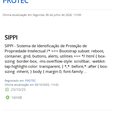
PROTEC
Última atualização em Segunda, 06 de Julho de 2026, 11h50
SIPPI
SIPPI - Sistema de Identificação de Proteção de
Propriedade Intelectual /* === Bootstrap subset: reboot,
container, grid, buttons, alerts, utilities === */ html { box-
sizing: border-box; -ms-overflow-style: scrollbar; -webkit-
tap-highlight-color: transparent; } *,*::before,*::after { box-
sizing: inherit; } body { margin:0; font-family:...
Registrado em:
PROTEC
Última atualização em 30/10/2025, 11h32
23/10/25
16h08