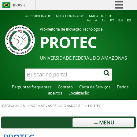
BRASIL
Simplifique!
ACESSIBILIDADE
ALTO CONTRASTE
MAPA DO SITE
A+
A
A-
PT
EN
ES
Comunica BR
Pró-Reitoria de Inovação Tecnológica
PROTEC
Participe
Acesso à informação
Legislação
UNIVERSIDADE FEDERAL DO AMAZONAS
Canais
Perguntas frequentes
Contato
Carta de Serviços
Dados
abertos
Localização
PÁGINA INICIAL
>
NORMATIVAS RELACIONADAS À PI
>
PROTEC
MENU