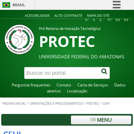
BRASIL
Simplifique!
ACESSIBILIDADE
ALTO CONTRASTE
MAPA DO SITE
A+
A
A-
PT
EN
ES
Comunica BR
Pró-Reitoria de Inovação Tecnológica
PROTEC
Participe
Acesso à informação
Legislação
UNIVERSIDADE FEDERAL DO AMAZONAS
Canais
Perguntas frequentes
Contato
Carta de Serviços
Dados
abertos
Localização
PÁGINA INICIAL
>
ORIENTAÇÕES E PROCEDIMENTOS
>
PROTEC
>
CEHI
MENU