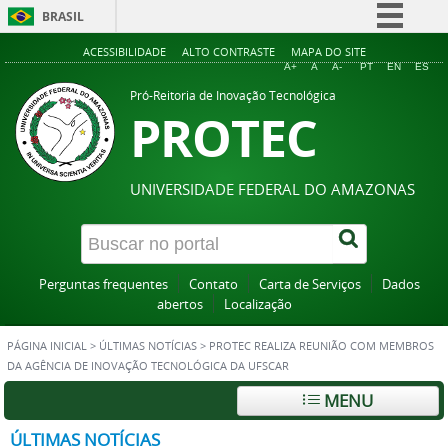
BRASIL
Simplifique!
ACESSIBILIDADE
ALTO CONTRASTE
MAPA DO SITE
A+
A
A-
PT
EN
ES
Comunica BR
Pró-Reitoria de Inovação Tecnológica
PROTEC
Participe
Acesso à informação
Legislação
UNIVERSIDADE FEDERAL DO AMAZONAS
Canais
Perguntas frequentes
Contato
Carta de Serviços
Dados
abertos
Localização
PÁGINA INICIAL
>
ÚLTIMAS NOTÍCIAS
>
PROTEC REALIZA REUNIÃO COM MEMBROS
DA AGÊNCIA DE INOVAÇÃO TECNOLÓGICA DA UFSCAR
MENU
ÚLTIMAS NOTÍCIAS