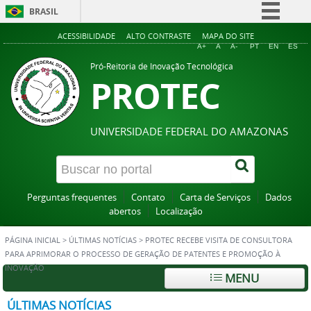
BRASIL
Simplifique!
ACESSIBILIDADE
ALTO CONTRASTE
MAPA DO SITE
A+
A
A-
PT
EN
ES
Comunica BR
Pró-Reitoria de Inovação Tecnológica
PROTEC
Participe
Acesso à informação
Legislação
UNIVERSIDADE FEDERAL DO AMAZONAS
Canais
Perguntas frequentes
Contato
Carta de Serviços
Dados
abertos
Localização
PÁGINA INICIAL
>
ÚLTIMAS NOTÍCIAS
>
PROTEC RECEBE VISITA DE CONSULTORA
PARA APRIMORAR O PROCESSO DE GERAÇÃO DE PATENTES E PROMOÇÃO À
INOVAÇÃO
MENU
ÚLTIMAS NOTÍCIAS