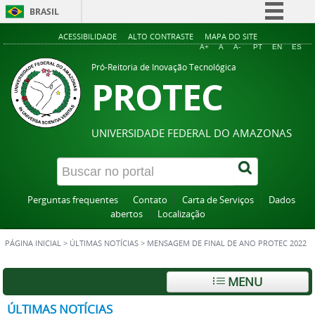
BRASIL
Simplifique!
ACESSIBILIDADE
ALTO CONTRASTE
MAPA DO SITE
A+
A
A-
PT
EN
ES
Comunica BR
Pró-Reitoria de Inovação Tecnológica
PROTEC
Participe
Acesso à informação
Legislação
UNIVERSIDADE FEDERAL DO AMAZONAS
Canais
Perguntas frequentes
Contato
Carta de Serviços
Dados
abertos
Localização
PÁGINA INICIAL
>
ÚLTIMAS NOTÍCIAS
>
MENSAGEM DE FINAL DE ANO PROTEC 2022
MENU
ÚLTIMAS NOTÍCIAS