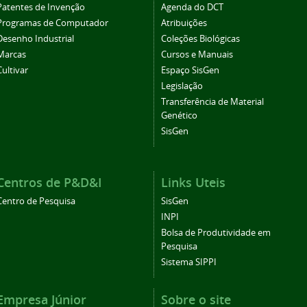
Patentes de Invenção
Agenda do DCT
Programas de Computador
Atribuições
Desenho Industrial
Coleções Biológicas
Marcas
Cursos e Manuais
Cultivar
Espaço SisGen
Legislação
Transferência de Material
Genético
SisGen
Centros de P&D&I
Links Uteis
Centro de Pesquisa
SisGen
INPI
Bolsa de Produtividade em
Pesquisa
Sistema SIPPI
Empresa Júnior
Sobre o site