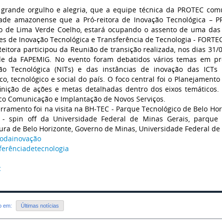
grande orgulho e alegria, que a equipe técnica da PROTEC comu
ade amazonense que a Pró-reitora de Inovação Tecnológica – 
o de Lima Verde Coelho, estará ocupando o assento de uma das 
es de Inovação Tecnológica e Transferência de Tecnologia - FORTEC
Reitora participou da Reunião de transição realizada, nos dias 31
e da FAPEMIG. No evento foram debatidos vários temas em pro
ão Tecnológica (NITs) e das instâncias de inovação das ICTs
fico, tecnológico e social do país. O foco central foi o Planejament
inição de ações e metas detalhadas dentro dos eixos temáticos. 
co Comunicação e Implantação de Novos Serviços.
rramento foi na visita na BH-TEC - Parque Tecnológico de Belo Hor
- spin off da Universidade Federal de Minas Gerais, parque
tura de Belo Horizonte, Governo de Minas, Universidade Federal de
odainovação
ferênciadetecnologia
c
do em:
Últimas notícias