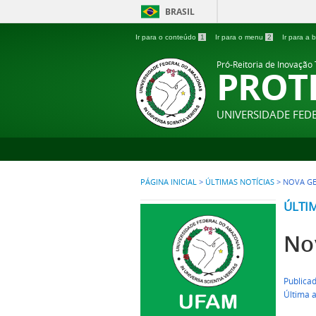
BRASIL
Ir para o conteúdo
1
Ir para o menu
2
Ir para a
Pró-Reitoria de Inovação
PROT
UNIVERSIDADE FE
PÁGINA INICIAL
>
ÚLTIMAS NOTÍCIAS
>
NOVA GE
ÚLTI
No
Publicad
Última 