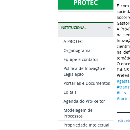
É com 
socied
Socorr
Gestor
INSTITUCIONAL
A Pró-
na sed
Inovaç
A PROTEC
cientí
Organograma
na def
temáti
Equipe e contatos
O ence
Política de Inovação e
FabNS 
Legislação
Prefei
#gestã
Portarias e Documentos
#trans
Editais
#icts
#forte
Agenda do Pró-Reitor
Modelagem de
Processos
registra
Propriedade Intelectual