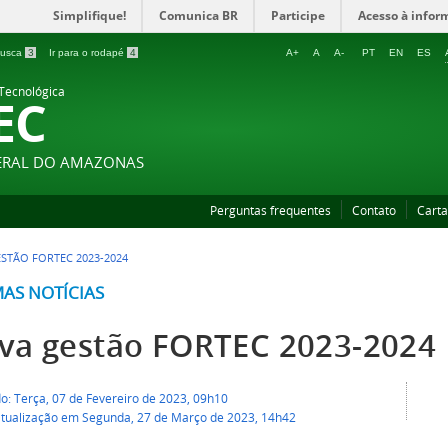
Simplifique!
Comunica BR
Participe
Acesso à infor
 busca
3
Ir para o rodapé
4
A+
A
A-
PT
EN
ES
 Tecnológica
EC
DERAL DO AMAZONAS
Perguntas frequentes
Contato
Carta
STÃO FORTEC 2023-2024
MAS NOTÍCIAS
va gestão FORTEC 2023-2024
o: Terça, 07 de Fevereiro de 2023, 09h10
atualização em Segunda, 27 de Março de 2023, 14h42