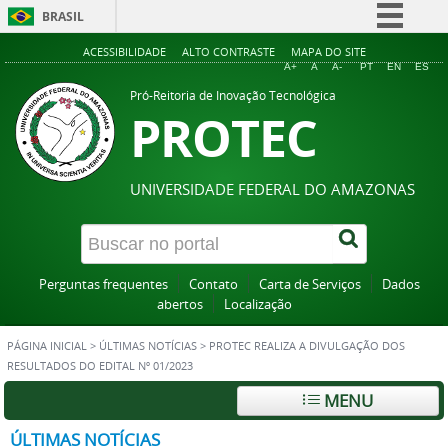
BRASIL
Simplifique!
ACESSIBILIDADE
ALTO CONTRASTE
MAPA DO SITE
A+
A
A-
PT
EN
ES
Comunica BR
Pró-Reitoria de Inovação Tecnológica
PROTEC
Participe
Acesso à informação
Legislação
UNIVERSIDADE FEDERAL DO AMAZONAS
Canais
Perguntas frequentes
Contato
Carta de Serviços
Dados
abertos
Localização
PÁGINA INICIAL
>
ÚLTIMAS NOTÍCIAS
>
PROTEC REALIZA A DIVULGAÇÃO DOS
RESULTADOS DO EDITAL Nº 01/2023
MENU
ÚLTIMAS NOTÍCIAS