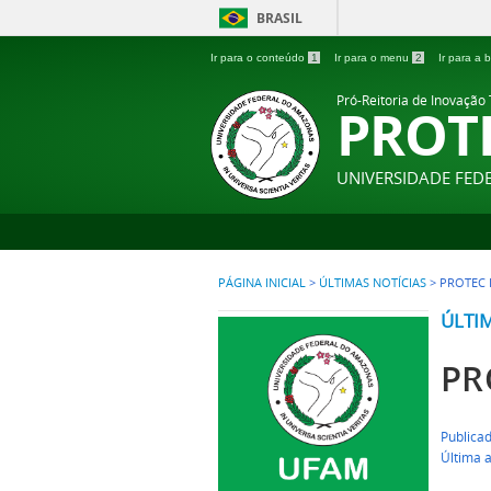
BRASIL
Ir para o conteúdo
1
Ir para o menu
2
Ir para a
Pró-Reitoria de Inovação
PROT
UNIVERSIDADE FE
PÁGINA INICIAL
>
ÚLTIMAS NOTÍCIAS
>
PROTEC L
ÚLTI
PR
Publicad
Última 