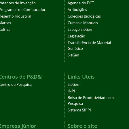
Patentes de Invenção
Agenda do DCT
Programas de Computador
Atribuições
Desenho Industrial
Coleções Biológicas
Marcas
Cursos e Manuais
Cultivar
Espaço SisGen
Legislação
Transferência de Material
Genético
SisGen
Centros de P&D&I
Links Uteis
Centro de Pesquisa
SisGen
INPI
Bolsa de Produtividade em
Pesquisa
Sistema SIPPI
Empresa Júnior
Sobre o site