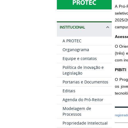
A Pró-
seleti
2025/2
campus
INSTITUCIONAL
Acesse
A PROTEC
O Orien
Organograma
(três) 
Equipe e contatos
com ind
Política de Inovação e
PIBITI
Legislação
O Prog
Portarias e Documentos
os jov
Editais
tecnoló
Agenda do Pró-Reitor
Modelagem de
Processos
registra
Propriedade Intelectual