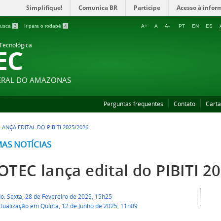
Simplifique!
Comunica BR
Participe
Acesso à infor
 busca
3
Ir para o rodapé
4
A+
A
A-
PT
EN
ES
 Tecnológica
EC
DERAL DO AMAZONAS
Perguntas frequentes
Contato
Carta
ANÇA EDITAL DO PIBITI 2025/2026
MAS NOTÍCIAS
OTEC lança edital do PIBITI 2
o: Sexta, 28 de Fevereiro de 2025, 15h25
atualização em Quinta, 12 de Junho de 2025, 11h09